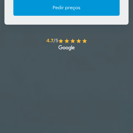
Pedir preços
4.7
/5