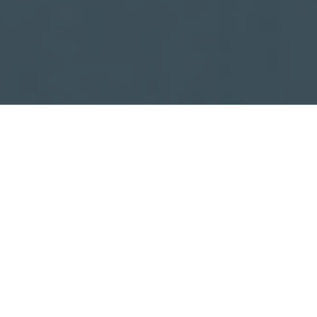
Faça o seu pedido sem compromisso
Preencha um breve questionário explicando-nos aquilo
de que necessita.