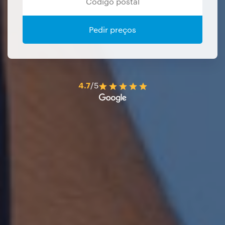
Pedir preços
4.7
/5