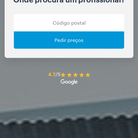
Pedir preços
4.7
/5