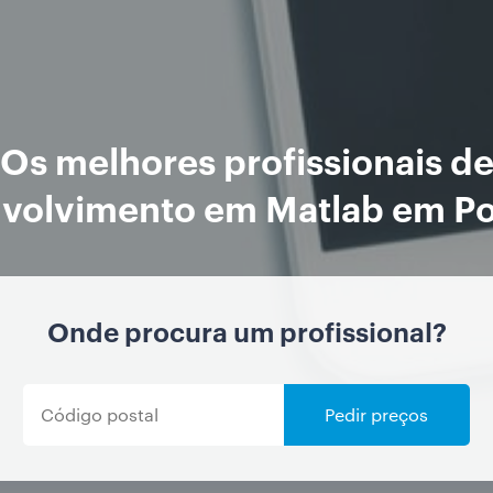
Os melhores profissionais d
volvimento em Matlab em Po
Onde procura um profissional?
Pedir preços