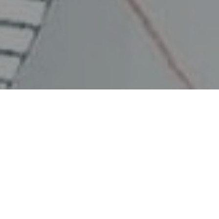
Faça o seu pedido sem compromisso
Preencha um breve questionário explicando-nos aquilo