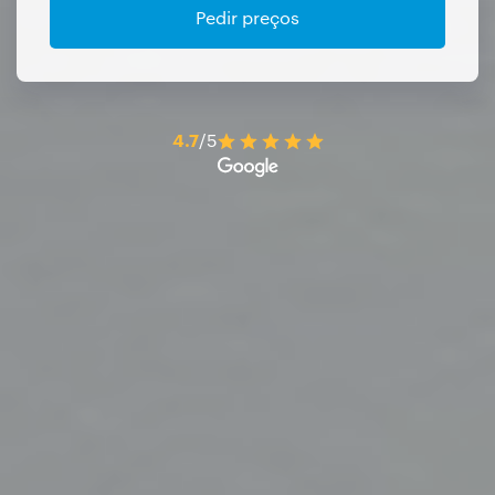
Pedir preços
4.7
/5