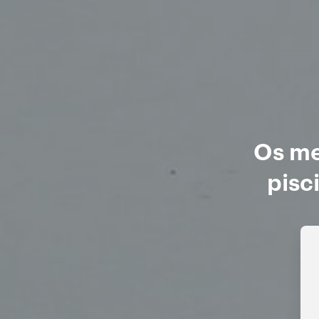
Os me
pisc