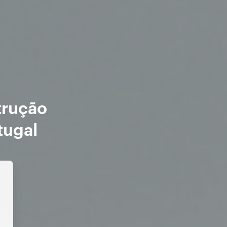
trução
tugal