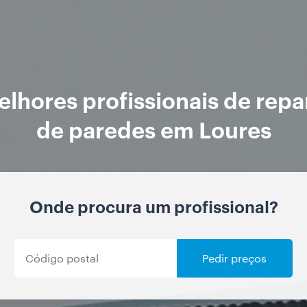
lhores profissionais de rep
de paredes em Loures
Onde procura um profissional?
Pedir preços