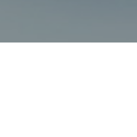
Faça o seu pedido sem compromisso
Preencha um breve questionário explicando-nos aquilo
de que necessita.