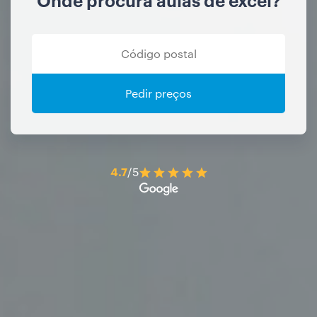
Pedir preços
4.7
/5