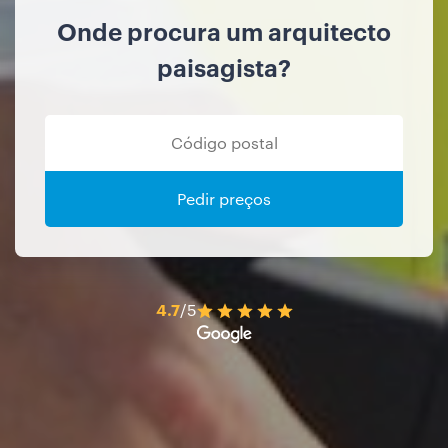
Onde procura um arquitecto
paisagista?
Pedir preços
4.7
/5