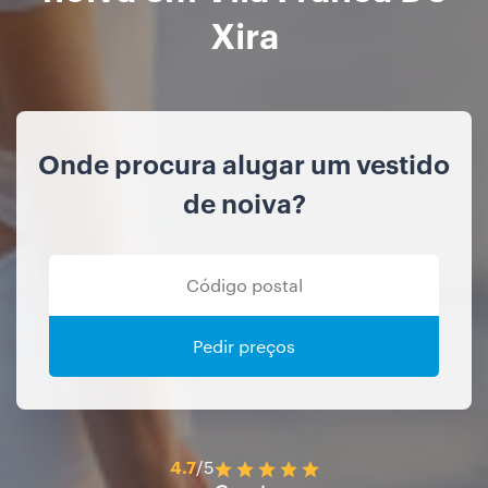
Xira
Onde procura alugar um vestido
de noiva?
Pedir preços
4.7
/5