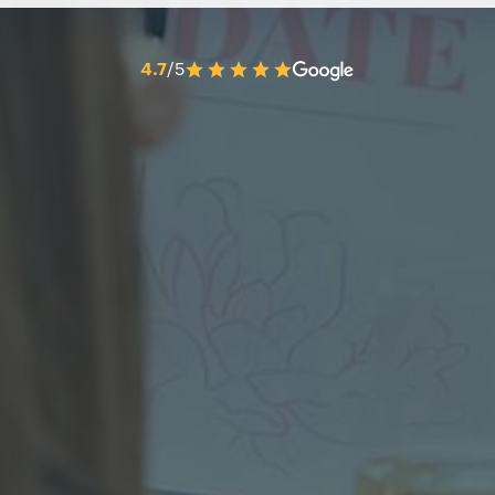
4.7
/5