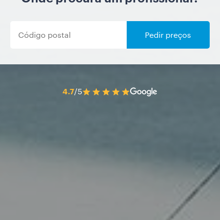
Pedir preços
4.7
/5