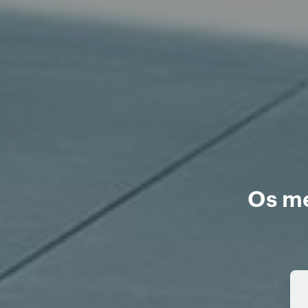
Os me